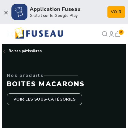
Application Fuseau
VOIR
Boulangerie / Viennoiserie
Gratuit sur le Google Play
Pâtisserie / Chocolaterie
0
Snacking & Restauration
Boites pâtissières
Emballage & Décors
Nos produits
Petits matériels & Hygiène
BOITES MACARONS
VOIR LES SOUS-CATÉGORIES
NOS RECETTES
NOTRE FORCE DE VENTE
NOTRE HISTOIRE
NOUS RECRUTONS