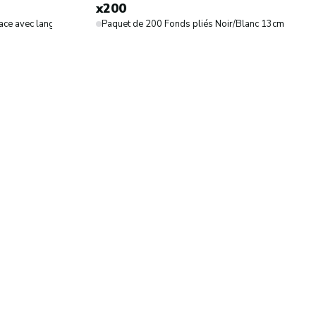
x200
Sucre coloré
ace avec languette. Dimensions : 9,5 x 5,5 cm.
Paquet de 200 Fonds pliés Noir/Blanc 13cm pour pr
Sucre en grains
Sucre glace
Sucre vanillé
Dérivés du sucre
Topping