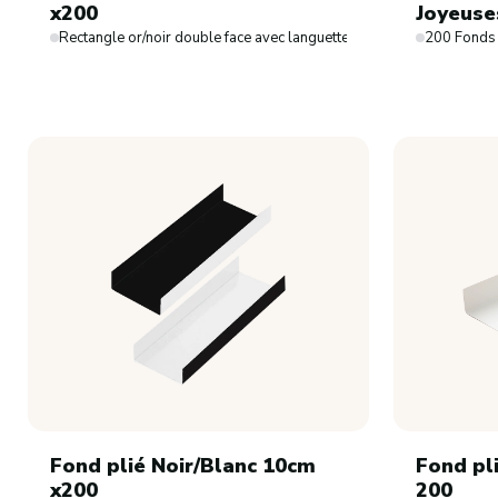
Confiseries
x200
Joyeuse
Rectangle or/noir double face avec languette. Dimensions : 13 x 4,5
200 Fonds 
Bonbons de comptoir
Dragées
Friandises
Chocolats de Pâques
Chocolats de Noël
Chocolats
Sucettes chocolat
Fond plié Noir/Blanc 10cm
Fond pl
x200
200