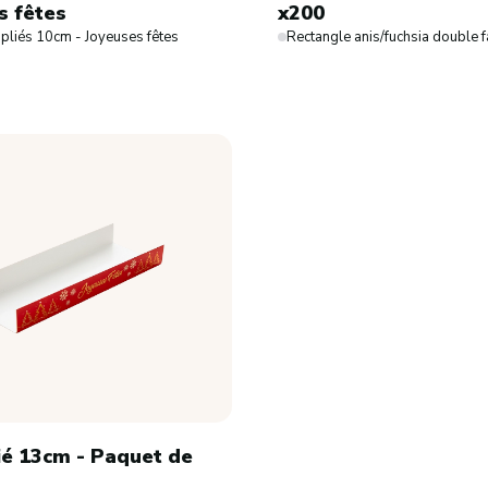
s fêtes
x200
 cm.
pliés 10cm - Joyeuses fêtes
Rectangle anis/fuchsia double f
Ovoproduits
Ovoproduits frais
Ovoproduits surgelés
Ovoproduits ambiants
Alternative végétale
ié 13cm - Paquet de