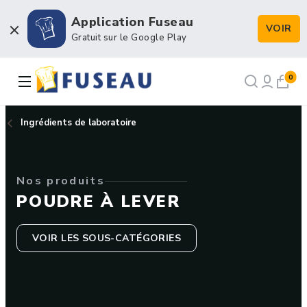
Application Fuseau
VOIR
Boulangerie / Viennoiserie
Gratuit sur le Google Play
Pâtisserie / Chocolaterie
0
Snacking & Restauration
Ingrédients de laboratoire
Emballage & Décors
Nos produits
Petits matériels & Hygiène
POUDRE À LEVER
VOIR LES SOUS-CATÉGORIES
NOS RECETTES
NOTRE FORCE DE VENTE
NOTRE HISTOIRE
NOUS RECRUTONS