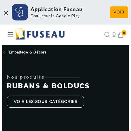
Application Fuseau
VOIR
Boulangerie / Viennoiserie
Gratuit sur le Google Play
Pâtisserie / Chocolaterie
0
Snacking & Restauration
Emballage & Décors
Emballage & Décors
Nos produits
Petits matériels & Hygiène
RUBANS & BOLDUCS
VOIR LES SOUS-CATÉGORIES
NOS RECETTES
NOTRE FORCE DE VENTE
NOTRE HISTOIRE
NOUS RECRUTONS