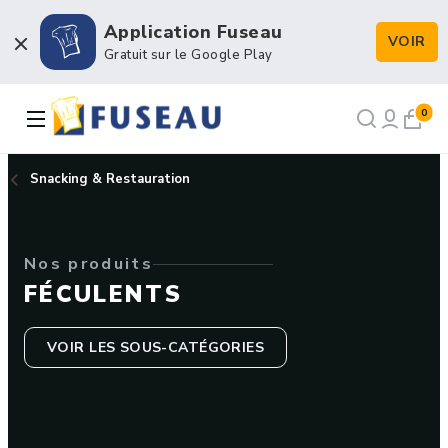
Application Fuseau
VOIR
Boulangerie / Viennoiserie
Gratuit sur le Google Play
Pâtisserie / Chocolaterie
0
Snacking & Restauration
Snacking & Restauration
Emballage & Décors
Nos produits
Petits matériels & Hygiène
FÉCULENTS
VOIR LES SOUS-CATÉGORIES
NOS RECETTES
NOTRE FORCE DE VENTE
NOTRE HISTOIRE
NOUS RECRUTONS