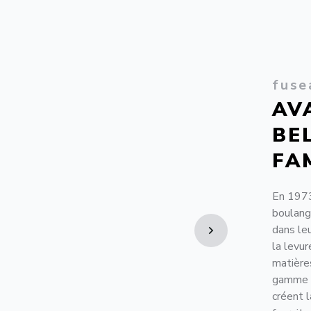
fuse
AV
BE
FA
En 1973
boulange
dans leu
la levur
matière
gamme (b
créent 