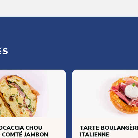
Ovoproduits
Ovoproduits frais
Ovoproduits surgelés
Ovoproduits ambiants
ES
Alternative végétale
OCACCIA CHOU
TARTE BOULANGÈR
 COMTÉ JAMBON
ITALIENNE