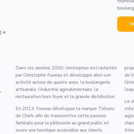
fournitu
boulange
E
u
Dans les années 2000, l’entreprise est rachetée
prop
par Christophe Fuseau et développe ainsi son
de l
S
activité autour de quatre axes, la boulangerie
l’in
A
artisanale, l’industrie agroalimentaire, la
l’exp
restauration hors foyer et la grande distribution.
E
Le d
En 2013, Fuseau développe la marque Trésors
créa
de Chefs afin de transmettre cette passion
aujo
familiale pour la pâtisserie au grand public et
char
ouvre une boutique accessible aux clients
trés