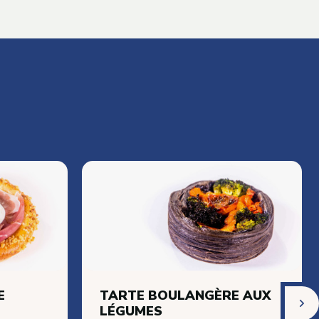
Sucre coloré
Sucre en grains
Sucre glace
Sucre vanillé
Dérivés du sucre
Topping
E
TARTE BOULANGÈRE AUX
LÉGUMES