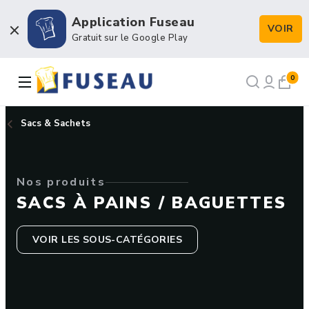
Application Fuseau
VOIR
Boulangerie / Viennoiserie
Gratuit sur le Google Play
Pâtisserie / Chocolaterie
0
Snacking & Restauration
Sacs & Sachets
Emballage & Décors
Nos produits
Petits matériels & Hygiène
SACS À PAINS / BAGUETTES
VOIR LES SOUS-CATÉGORIES
NOS RECETTES
NOTRE FORCE DE VENTE
NOTRE HISTOIRE
NOUS RECRUTONS