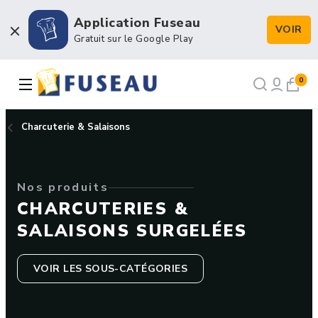
Application Fuseau
VOIR
Boulangerie / Viennoiserie
Gratuit sur le Google Play
Pâtisserie / Chocolaterie
0
Snacking & Restauration
Charcuterie & Salaisons
Emballage & Décors
Nos produits
Petits matériels & Hygiène
CHARCUTERIES &
SALAISONS SURGELÉES
VOIR LES SOUS-CATÉGORIES
NOS RECETTES
NOTRE FORCE DE VENTE
NOTRE HISTOIRE
NOUS RECRUTONS