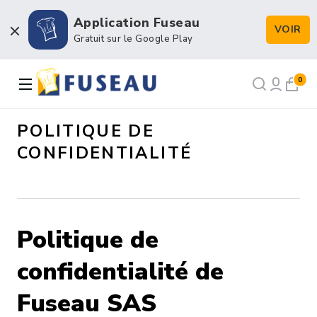
Application Fuseau
VOIR
Boulangerie / Viennoiserie
Gratuit sur le Google Play
Pâtisserie / Chocolaterie
0
Snacking & Restauration
POLITIQUE DE
CONFIDENTIALITÉ
Emballage & Décors
Petits matériels & Hygiène
Politique de
confidentialité de
NOS RECETTES
NOTRE FORCE DE VENTE
Fuseau SAS
NOTRE HISTOIRE
NOUS RECRUTONS