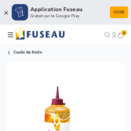
Application Fuseau
VOIR
Boulangerie / Viennoiserie
Gratuit sur le Google Play
Pâtisserie / Chocolaterie
0
Snacking & Restauration
Coulis de fruits
Emballage & Décors
Petits matériels & Hygiène
NOS RECETTES
NOTRE FORCE DE VENTE
NOTRE HISTOIRE
NOUS RECRUTONS