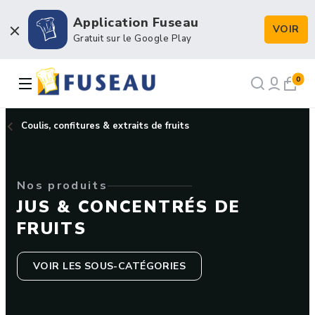
Application Fuseau
VOIR
Boulangerie / Viennoiserie
Gratuit sur le Google Play
Pâtisserie / Chocolaterie
0
Snacking & Restauration
Coulis, confitures & extraits de fruits
Emballage & Décors
Nos produits
Petits matériels & Hygiène
JUS & CONCENTRÉS DE
FRUITS
VOIR LES SOUS-CATÉGORIES
NOS RECETTES
NOTRE FORCE DE VENTE
NOTRE HISTOIRE
NOUS RECRUTONS