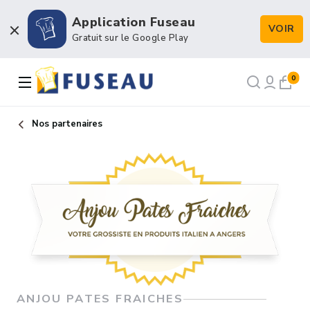
Application Fuseau
VOIR
Boulangerie / Viennoiserie
Gratuit sur le Google Play
Pâtisserie / Chocolaterie
0
Snacking & Restauration
Nos partenaires
Emballage & Décors
Petits matériels & Hygiène
NOS RECETTES
NOTRE FORCE DE VENTE
NOTRE HISTOIRE
ANJOU PATES FRAICHES
NOUS RECRUTONS