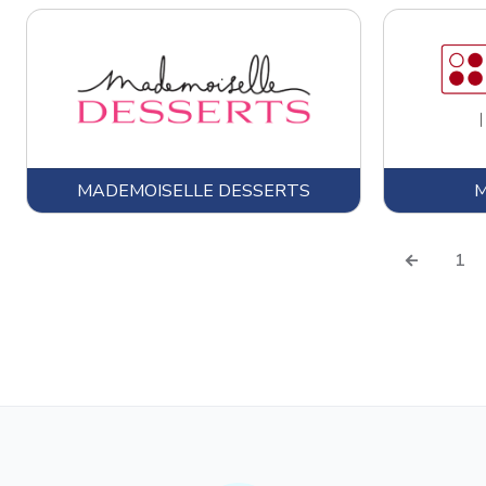
Confiseries
Bonbons de comptoir
Dragées
Friandises
Chocolats de Pâques
Chocolats de Noël
Chocolats
MADEMOISELLE DESSERTS
M
Sucettes chocolat
1