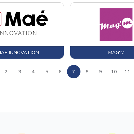
Ovoproduits
Ovoproduits frais
Ovoproduits surgelés
Ovoproduits ambiants
Alternative végétale
AE INNOVATION
MAG'M
2
3
4
5
6
7
8
9
10
11