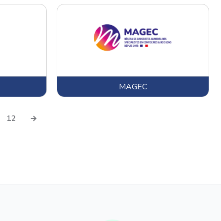
Sucre coloré
Sucre en grains
Sucre glace
Sucre vanillé
Dérivés du sucre
MAGEC
Topping
12