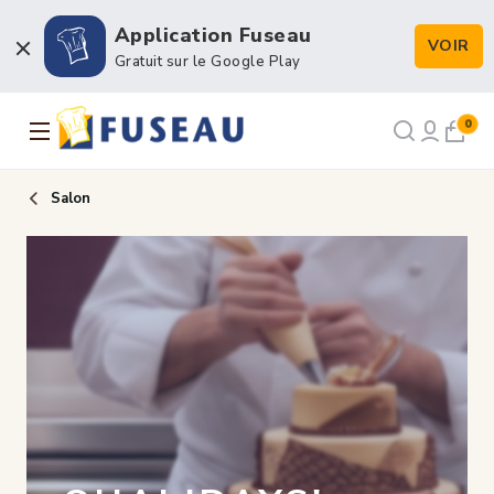
Application Fuseau
VOIR
Boulangerie / Viennoiserie
Gratuit sur le Google Play
Pâtisserie / Chocolaterie
0
Snacking & Restauration
Salon
Emballage & Décors
Petits matériels & Hygiène
NOS RECETTES
NOTRE FORCE DE VENTE
NOTRE HISTOIRE