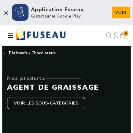
Application Fuseau
VOIR
Boulangerie / Viennoiserie
Gratuit sur le Google Play
Pâtisserie / Chocolaterie
0
Snacking & Restauration
Pâtisserie / Chocolaterie
Emballage & Décors
Nos produits
Petits matériels & Hygiène
AGENT DE GRAISSAGE
VOIR LES SOUS-CATÉGORIES
NOS RECETTES
NOTRE FORCE DE VENTE
NOTRE HISTOIRE
NOUS RECRUTONS