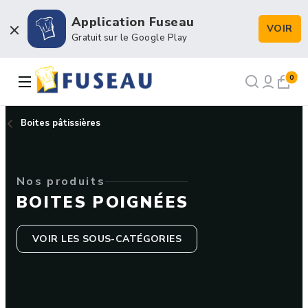
Application Fuseau
VOIR
Boulangerie / Viennoiserie
Gratuit sur le Google Play
Pâtisserie / Chocolaterie
0
Snacking & Restauration
Boites pâtissières
Emballage & Décors
Nos produits
Petits matériels & Hygiène
BOITES POIGNÉES
VOIR LES SOUS-CATÉGORIES
NOS RECETTES
NOTRE FORCE DE VENTE
NOTRE HISTOIRE
NOUS RECRUTONS