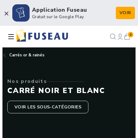
Application Fuseau
VOIR
Boulangerie / Viennoiserie
Gratuit sur le Google Play
Pâtisserie / Chocolaterie
0
Snacking & Restauration
Carrés or & rainés
Emballage & Décors
Nos produits
Petits matériels & Hygiène
CARRÉ NOIR ET BLANC
VOIR LES SOUS-CATÉGORIES
NOS RECETTES
NOTRE FORCE DE VENTE
NOTRE HISTOIRE
NOUS RECRUTONS