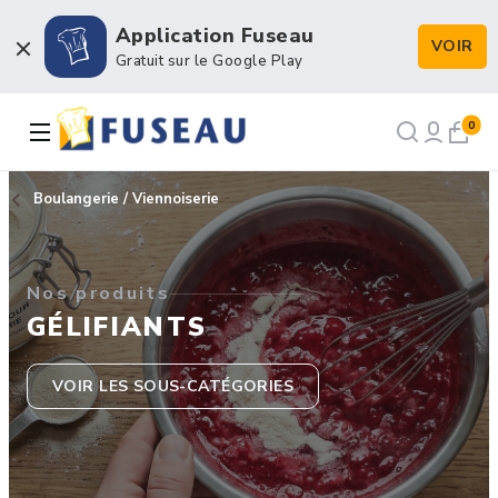
Application Fuseau
VOIR
Boulangerie / Viennoiserie
Gratuit sur le Google Play
Pâtisserie / Chocolaterie
0
Snacking & Restauration
Boulangerie / Viennoiserie
Emballage & Décors
Nos produits
Petits matériels & Hygiène
GÉLIFIANTS
VOIR LES SOUS-CATÉGORIES
NOS RECETTES
NOTRE FORCE DE VENTE
NOTRE HISTOIRE
NOUS RECRUTONS