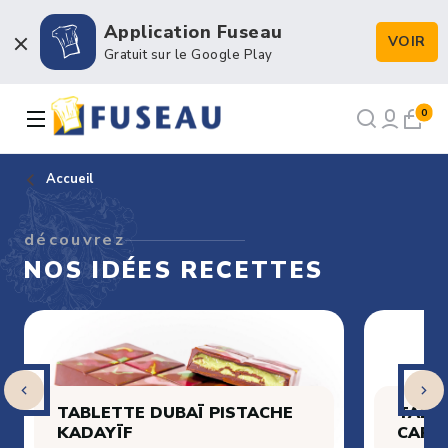
Application Fuseau
VOIR
Boulangerie / Viennoiserie
Gratuit sur le Google Play
Pâtisserie / Chocolaterie
0
Snacking & Restauration
Accueil
Emballage & Décors
découvrez
NOS IDÉES RECETTES
Petits matériels & Hygiène
NOS RECETTES
NOTRE FORCE DE VENTE
TABLETTE DUBAÏ PISTACHE
TABL
NOTRE HISTOIRE
KADAYÏF
CARA
NOUS RECRUTONS