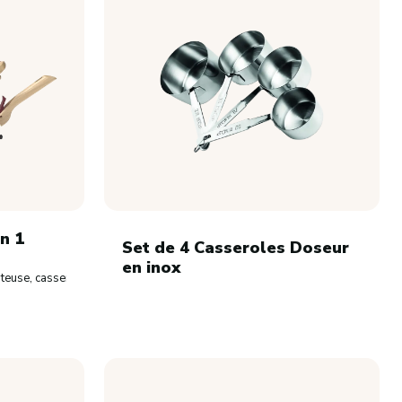
Sucre coloré
Sucre en grains
Sucre glace
Sucre vanillé
Dérivés du sucre
Topping
en 1
Set de 4 Casseroles Doseur
en inox
our cuire, rôtir, mijoter et frire sans encombrer vos cuisines !
uteuse, casserole, cocotte, plat au four etc..