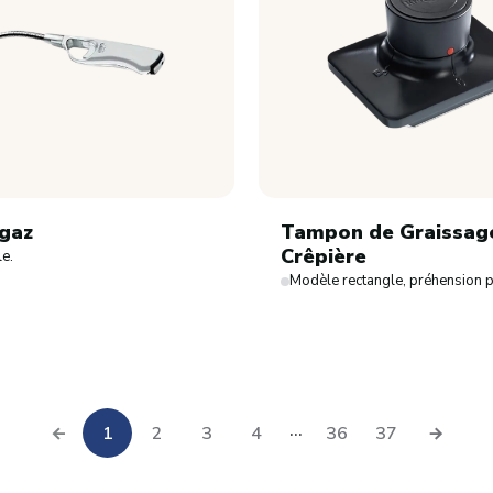
gaz
Tampon de Graissag
Crêpière
le.
Modèle rectangle, préhension p
...
1
2
3
4
36
37