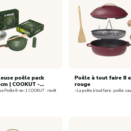
Ovoproduits
Ovoproduits frais
Ovoproduits surgelés
Ovoproduits ambiants
Alternative végétale
leuse poêle pack
Poêle à tout faire 8 
 cm | COOKUT -
rouge
e
e Poêle 8-en-1 COOKUT : revêtement sans PFAS, compatible four et induction p
La poêle à tout faire : poêle, sa