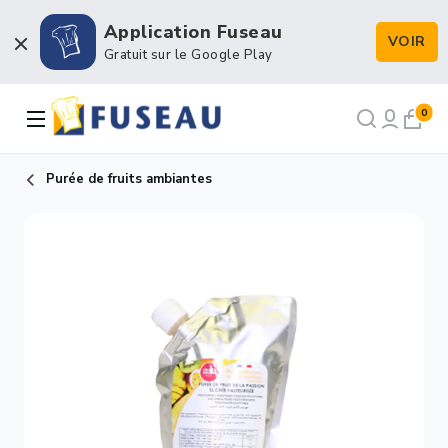
Application Fuseau
VOIR
Boulangerie / Viennoiserie
Gratuit sur le Google Play
Pâtisserie / Chocolaterie
0
Snacking & Restauration
Purée de fruits ambiantes
Emballage & Décors
Petits matériels & Hygiène
NOS RECETTES
NOTRE FORCE DE VENTE
NOTRE HISTOIRE
NOUS RECRUTONS