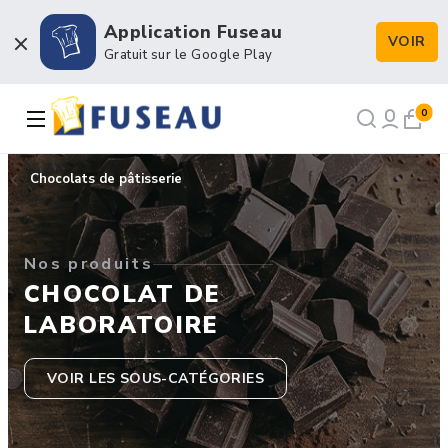
Application Fuseau
VOIR
Boulangerie / Viennoiserie
Gratuit sur le Google Play
Pâtisserie / Chocolaterie
0
Snacking & Restauration
Chocolats de pâtisserie
Emballage & Décors
Nos produits
Petits matériels & Hygiène
CHOCOLAT DE
LABORATOIRE
VOIR LES SOUS-CATÉGORIES
NOS RECETTES
NOTRE FORCE DE VENTE
NOTRE HISTOIRE
NOUS RECRUTONS