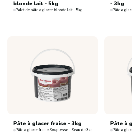
Confiseries
blonde lait - 5kg
- 3kg
Palet de pâte à glacer blonde lait - 5kg
Pâte à glac
Bonbons de comptoir
Dragées
Friandises
Chocolats de Pâques
Chocolats de Noël
Chocolats
Sucettes chocolat
Pâte à glacer fraise - 3kg
Pâte à g
Pâte à glacer fraise Souplesse - Seau de 3kg
Pâte à glac