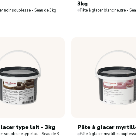
3kg
er noir souplesse - Seau de 3kg
Pâte à glacer blanc neutre - Se
Ovoproduits
Ovoproduits frais
Ovoproduits surgelés
Ovoproduits ambiants
Alternative végétale
lacer type lait - 3kg
Pâte à glacer myrtill
er souplesse type lait - Seau de 3kg
Pâte à glacer myrtille soupless