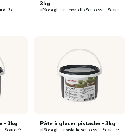
3kg
Sucre coloré
au de 3kg
Pâte à glacer Limoncello Souplesse - Seau de 3kg
Sucre en grains
Sucre glace
Sucre vanillé
Dérivés du sucre
Topping
e - 3kg
Pâte à glacer pistache - 3kg
e - Seau de 3kg
Pâte à glacer pistache souplesse - Seau de 3kg