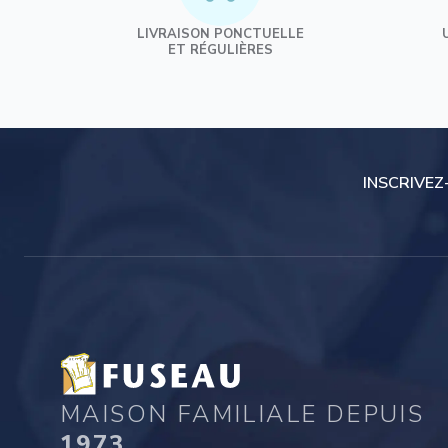
Confiseries
LIVRAISON PONCTUELLE
Bonbons de comptoir
ET RÉGULIÈRES
Dragées
Friandises
Chocolats de Pâques
Chocolats de Noël
Chocolats
INSCRIVEZ
Sucettes chocolat
MAISON FAMILIALE DEPUIS
1973