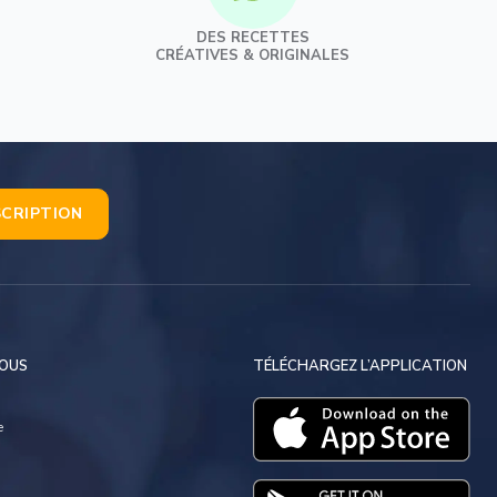
Sucre coloré
DES RECETTES
Sucre en grains
CRÉATIVES & ORIGINALES
Sucre glace
Sucre vanillé
Dérivés du sucre
Topping
SCRIPTION
NOUS
TÉLÉCHARGEZ L’APPLICATION
e