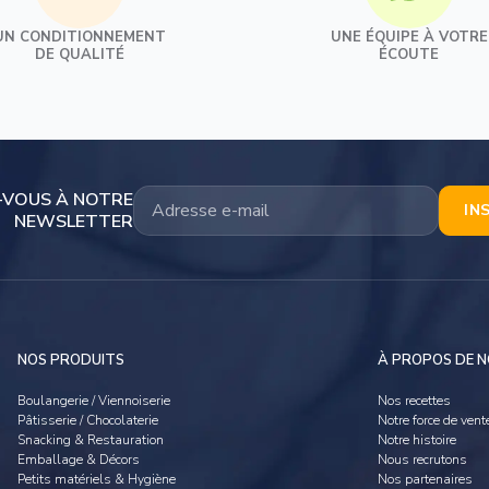
UN CONDITIONNEMENT
UNE ÉQUIPE À VOTRE
Ovoproduits
DE QUALITÉ
ÉCOUTE
Ovoproduits frais
Ovoproduits surgelés
Ovoproduits ambiants
Alternative végétale
-VOUS À NOTRE
IN
NEWSLETTER
NOS PRODUITS
À PROPOS DE 
Boulangerie / Viennoiserie
Nos recettes
Pâtisserie / Chocolaterie
Notre force de vent
Snacking & Restauration
Notre histoire
Emballage & Décors
Nous recrutons
Petits matériels & Hygiène
Nos partenaires