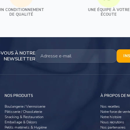
UN CONDITIONNEMENT
UNE ÉQUIPE À VOTRE
Ovoproduits
DE QUALITÉ
ÉCOUTE
Ovoproduits frais
Ovoproduits surgelés
Ovoproduits ambiants
Alternative végétale
-VOUS À NOTRE
IN
NEWSLETTER
NOS PRODUITS
À PROPOS DE 
Boulangerie / Viennoiserie
Nos recettes
Pâtisserie / Chocolaterie
Notre force de vent
Snacking & Restauration
Notre histoire
Emballage & Décors
Nous recrutons
Petits matériels & Hygiène
Nos partenaires