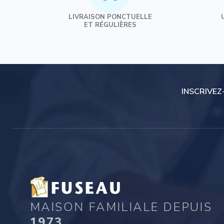
Confiseries
LIVRAISON PONCTUELLE
Bonbons de comptoir
ET RÉGULIÈRES
Dragées
Friandises
Chocolats de Pâques
Chocolats de Noël
Chocolats
INSCRIVEZ
Sucettes chocolat
MAISON FAMILIALE DEPUIS
1973