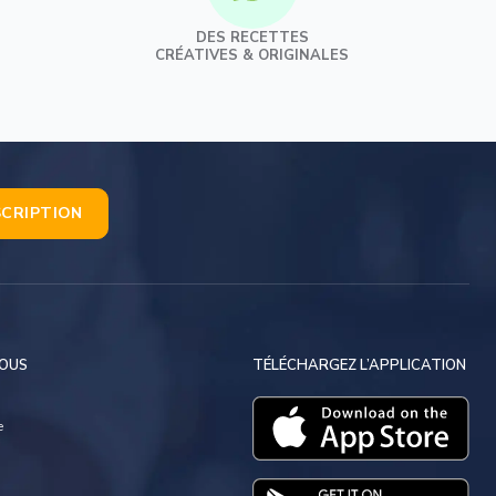
Sucre coloré
DES RECETTES
Sucre en grains
CRÉATIVES & ORIGINALES
Sucre glace
Sucre vanillé
Dérivés du sucre
Topping
SCRIPTION
NOUS
TÉLÉCHARGEZ L’APPLICATION
e