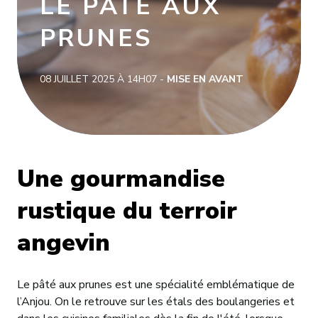
LE PÂTÉ AUX
CONTACT
PRUNES
08 JUILLET 2025 À 14H07 -
MISE EN AVANT
Une gourmandise
rustique du terroir
angevin
Le pâté aux prunes est une spécialité emblématique de
l’Anjou. On le retrouve sur les étals des boulangeries et