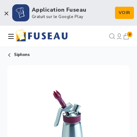
Application Fuseau
VOIR
Boulangerie / Viennoiserie
Gratuit sur le Google Play
Pâtisserie / Chocolaterie
0
Snacking & Restauration
Siphons
Emballage & Décors
Petits matériels & Hygiène
NOS RECETTES
NOTRE FORCE DE VENTE
NOTRE HISTOIRE
NOUS RECRUTONS